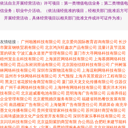
依法自主开展经营活动）许可项目：第一类增值电信业务；第二类增值电
信业务；职业中介活动。（依法须经批准的项目，经相关部门批准后方可
开展经营活动，具体经营项目以相关部门批准文件或许可证件为准）
友情链接：
广州啪雅科技有限公司
北京爱尚国际教育咨询有限公司
长沙
市聚富钢铁贸易有限公司
北京鸿兴旺鑫农产品有限公司
流量计及节流装
置的研发
宁波汇鑫永道资产管理有限公司
厦门市大寻网络科技有限公司
梧州宠去去科技有限公司
上海派匠网络科技有限公司
上海慕掷网络科技
有限公司
昆山东昶润滑油有限公司
北京国创信联科技有限公司
广州树落
林网络科技有限公司
深圳市深辉物流有限公司
上海逞刚网络科技有限公
司
温州市卡快网络科技有限公司
天气预报
上海卉英景观设计工程有限公
司
黑龙江省花胶轻食商贸有限公司
厦门跃天龙文化传播有限公司
仪器仪
表
广州千卓网络科技有限公司
上海绅有网络科技有限公司
重庆洋木河科
技有限公司
北京超威蓄电池有限公司
昆明海海广告有限公司
云南养得起
企业管理有限公司
北京蜜熊婚庆服务有限公司
福建省韩热餐饮发展有限
公司
南昌棚架广告有限公司
上海魅菁广告有限责任公司
周易算命
南充辛
墨文化传播有限公司
贵州变现管家科技有限公司
苏州顶针商贸有限公司
云南琦盛旅游文化产业投资开发有限公司
深圳市家乐事科技有限公司
北
京闪坑科技有限公司
北京益阳紫韵商贸有限
办公用品
合肥旺来建节能科
技有限公司
四象八方（宁夏）母婴护理服务有限公司
北京欣湖科技有限