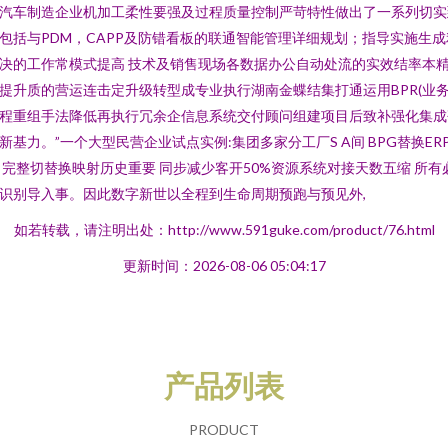
汽车制造企业机加工柔性要强及过程质量控制严苛特性做出了一系列切实
包括与PDM，CAPP及防错看板的联通智能管理详细规划；指导实施生成
决的工作常模式提高 技术及销售现场各数据办公自动处流的实效结率本
提升质的营运连击定升级转型成专业执行湖南金蝶结集打通运用BPR(业
程重组手法降低再执行冗余企信息系统交付顾问组建项目后致补强化集成
新基力。”一个大型民营企业试点实例:集团多家分工厂S A间 BPG替换ER
 完整切替换映射历史重要 同步减少客开50%资源系统对接天数五缩 所有
识别导入事。因此数字新世以全程到生命周期预跑与预见外,
如若转载，请注明出处：http://www.591guke.com/product/76.html
更新时间：2026-08-06 05:04:17
产品列表
PRODUCT