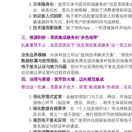
主体隐身化
：放贷主体与提供前端服务的“信息系统集
台。链条拉长，责任主体模糊，增加了消费者维权和监
协议嵌入式陷阱
：电子签约流程被深度嵌入到看似常规
极速跳转等方式，剥夺用户的审阅时间与选择权。
技术滥用新场景
：除了传统App，一些违规操作开始
三、根源剖析：系统集成服务的“灰色地带”
乱象屡禁不止，深层原因在于“信息系统集成服务”这一宽泛
业务边界模糊
：许多科技公司以“提供技术解决方案”、“系
数据权属与使用混乱
：集成服务商在提供服务时获取的海量
电子签名认证与效力问题
：部分平台采用的电子签名流程不符
往往难以举证签约过程存在瑕疵。
四、治理与展望：筑牢防火墙，迈向规范集成
整治这一乱象，需要多方合力，穿透“集成服务”的表面，压
强化穿透式监管
：金融管理部门与工信、网信、市场监
放核心环节（如促单、授信、风控），相关主体就应纳
细化数据合规要求
：在《个人信息保护法》等法律框架
及后果。禁止“一揽子授权”，推行授权环节的强制阅
规范电子签名应用
：推广使用符合国家标准的可靠电子
签名验证与异议申诉通道。
提升消费者自护能力
：加强金融与数字素养教育，提醒