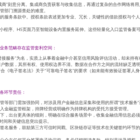
成商”刻意分离。集成商负责获客与收集信息，再通过复杂的合作网络将
管部门溯源查处的难度。
的服务条款中。授权条款表述更加专业、冗长，关键性的借款授权与个人
向小程序、H5页面乃至智能设备内置服务延伸。这些轻量化入口监管备案可
的业务范畴存在监管套利空间：
统对接服务”为名，实质上从事着金融中介甚至信用风险评估活动，却未持
用户数据，其所有权、使用权边界不清。数据在合作方之间的流转缺乏透
合《电子签名法》关于“可靠电子签名”的要求（如未能有效验证签署人
实各环节责任：
管等部门需加强协同，对涉及用户金融信息采集和使用的所谓“技术服务
入金融监管框架，持牌经营或明确作为持牌机构的受托方接受管理。
下，出台更具体的细则，明确在综合服务场景中，收集金融信用信息必须
读时间和关键信息突出提示。
签名服务，鼓励第三方可信时间戳、区块链存证等技术在关键签约环节的
公众在任何平台签署电子协议前，务必仔细阅读条款，特别是涉及授权、