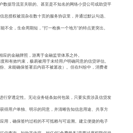
用户数据导流至关联的、甚至是不知名的网络小贷公司或助贷平
信息授权被混杂在数十页的服务协议里，并通过默认勾选、
能不全，生命周期短，“打一枪换一个地方”的特点更突出。
有相应的金融牌照，游离于金融监管体系之外。
明度和有效约束，极易被用于未经用户明确同意的信贷评估。
身份、未能确保签署后内容不被篡改）。但在纠纷中，消费者
”进行穿透定性。无论业务链条如何包装，只要实质涉及信贷发
获得用户单独、明示的同意，并清晰告知信息用途、共享方
应用，确保签约过程的不可抵赖与可追溯。建立便捷的电子
征信查询、扣款等内容。对任何“免费服务”索要过度权限保持